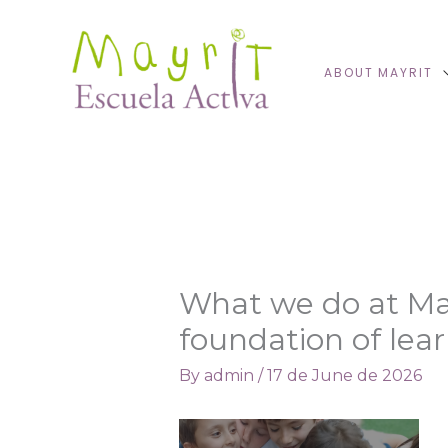
Skip
to
content
ABOUT MAYRIT
What we do at Mayr
foundation of lear
By
admin
/
17 de June de 2026