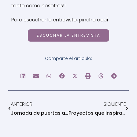
tanto como nosotras!!
Para escuchar la entrevista, pincha aquí
ESCUCHAR LA ENTREVISTA
Comparte el artículo:
Ant
Sigu
ANTERIOR
SIGUIENTE
Jornada de puertas abiertas: 25 de Enero de 2025
Proyectos que inspiran: conversaciones con quienes hacen posible otra educación. Madre Tierra Nature School