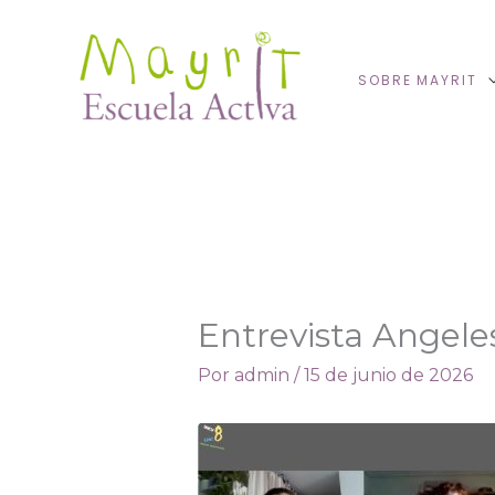
Ir
al
contenido
SOBRE MAYRIT
Entrevista Angeles
Por
admin
/
15 de junio de 2026